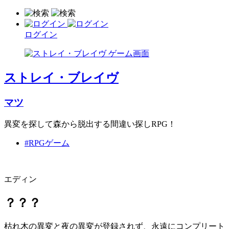
ログイン
ストレイ・ブレイヴ
マツ
異変を探して森から脱出する間違い探しRPG！
#RPGゲーム
エディン
？？？
枯れ木の異変と夜の異変が登録されず、永遠にコンプリート