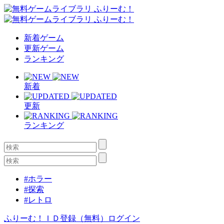
新着ゲーム
更新ゲーム
ランキング
新着
更新
ランキング
#ホラー
#探索
#レトロ
ふりーむ！ＩＤ登録（無料）
ログイン