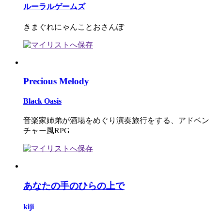
ルーラルゲームズ
きまぐれにゃんことおさんぽ
Precious Melody
Black Oasis
音楽家姉弟が酒場をめぐり演奏旅行をする、アドベン
チャー風RPG
あなたの手のひらの上で
kiji