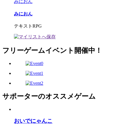
みにおん
みにおん
テキストRPG
フリーゲームイベント開催中！
サポーターのオススメゲーム
おいでにゃんこ