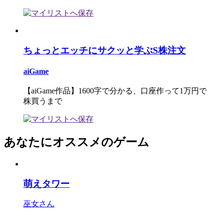
ちょっとエッチにサクッと学ぶS株注文
aiGame
【aiGame作品】1600字で分かる、口座作って1万円で
株買うまで
あなたにオススメのゲーム
萌えタワー
巫女さん