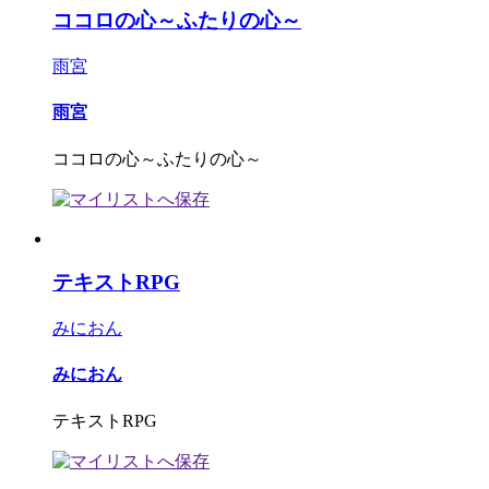
ココロの心～ふたりの心～
雨宮
雨宮
ココロの心～ふたりの心～
テキストRPG
みにおん
みにおん
テキストRPG