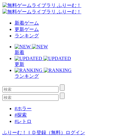
新着ゲーム
更新ゲーム
ランキング
新着
更新
ランキング
#ホラー
#探索
#レトロ
ふりーむ！ＩＤ登録（無料）
ログイン