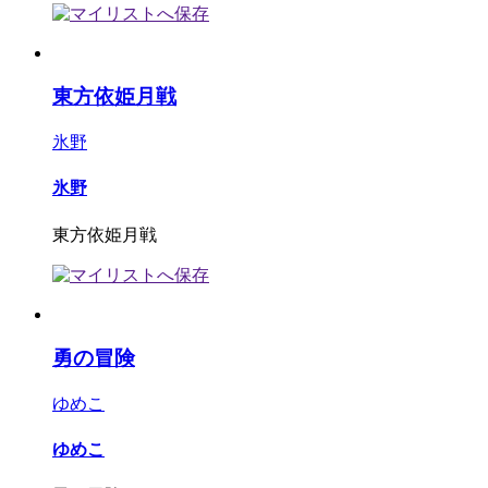
東方依姫月戦
氷野
氷野
東方依姫月戦
勇の冒険
ゆめこ
ゆめこ