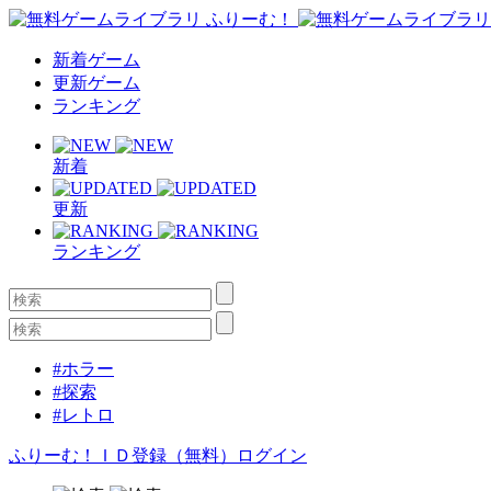
新着ゲーム
更新ゲーム
ランキング
新着
更新
ランキング
#ホラー
#探索
#レトロ
ふりーむ！ＩＤ登録（無料）
ログイン