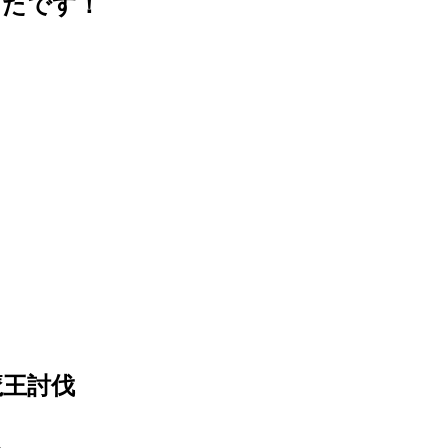
ったです！
魔王討伐