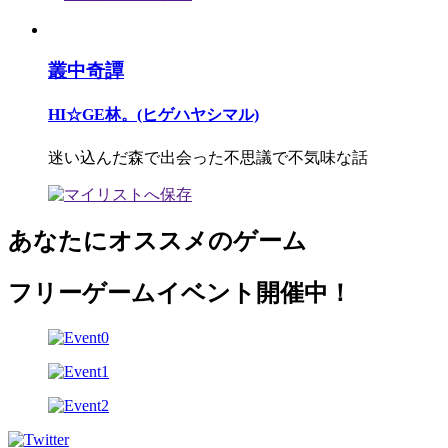
叢中奇譚
HI☆GE林。(ヒゲハヤシマル)
迷い込んだ森で出会った不思議で不気味な話
あなたにオススメのゲーム
フリーゲームイベント開催中！