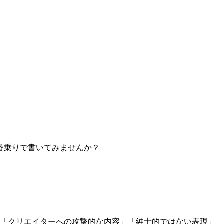
番乗りで書いてみませんか？
」「クリエイターへの攻撃的な内容」「紳士的ではない表現」