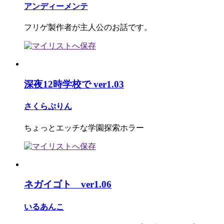
アンディーメンテ
フリゲ製作者が主人公のお話です。
深夜12時学校で ver1.03
さくらぷりん
ちょっとエッチな学園探索ホラー
ネガイゴト ver1.06
いるあんこ