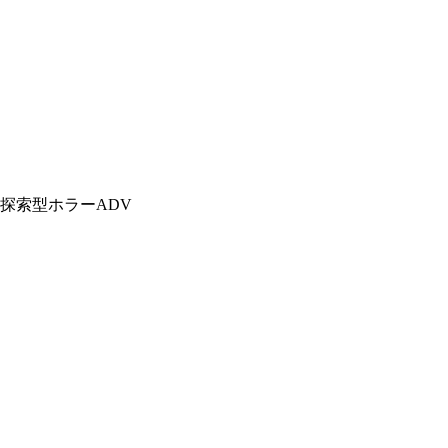
探索型ホラーADV