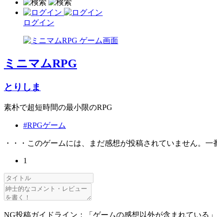
ログイン
ミニマムRPG
とりしま
素朴で超短時間の最小限のRPG
#RPGゲーム
・・・このゲームには、まだ感想が投稿されていません。一
1
NG投稿ガイドライン：「ゲームの感想以外が含まれている