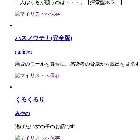
一人ぼっちが願うのは・・・。【探索型ホラー】
ハスノウテナ(完全版)
gugigigi
廃墟のモールを舞台に、感染者の脅威から脱出を目指す
くるくるり
みやの
逃げたい女の子のお話です