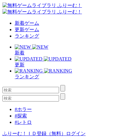
新着ゲーム
更新ゲーム
ランキング
新着
更新
ランキング
#ホラー
#探索
#レトロ
ふりーむ！ＩＤ登録（無料）
ログイン