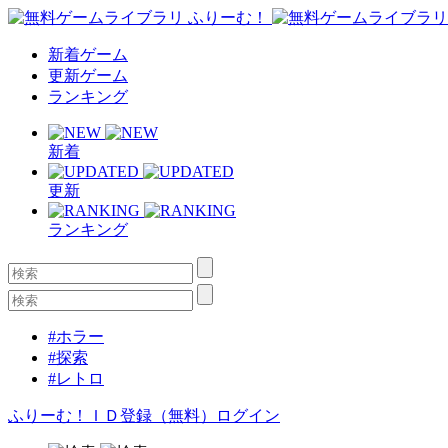
新着ゲーム
更新ゲーム
ランキング
新着
更新
ランキング
#ホラー
#探索
#レトロ
ふりーむ！ＩＤ登録（無料）
ログイン