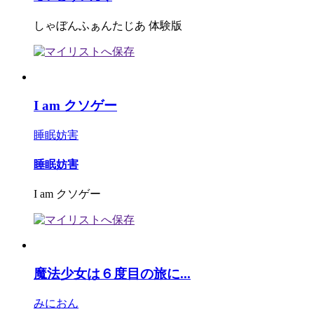
しゃぼんふぁんたじあ 体験版
I am クソゲー
睡眠妨害
睡眠妨害
I am クソゲー
魔法少女は６度目の旅に...
みにおん