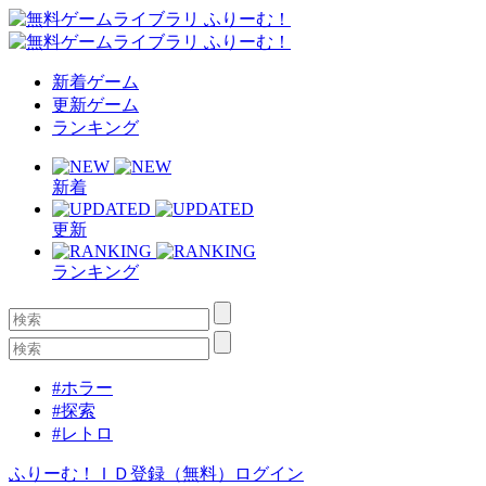
新着ゲーム
更新ゲーム
ランキング
新着
更新
ランキング
#ホラー
#探索
#レトロ
ふりーむ！ＩＤ登録（無料）
ログイン