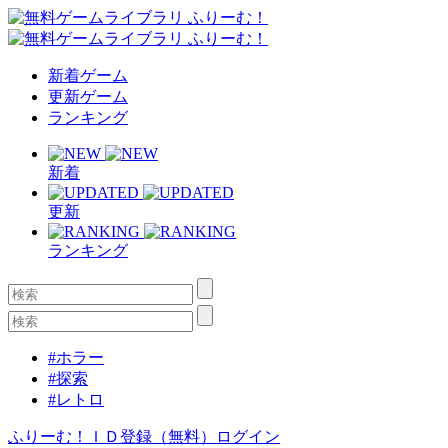
新着ゲーム
更新ゲーム
ランキング
新着
更新
ランキング
#ホラー
#探索
#レトロ
ふりーむ！ＩＤ登録（無料）
ログイン