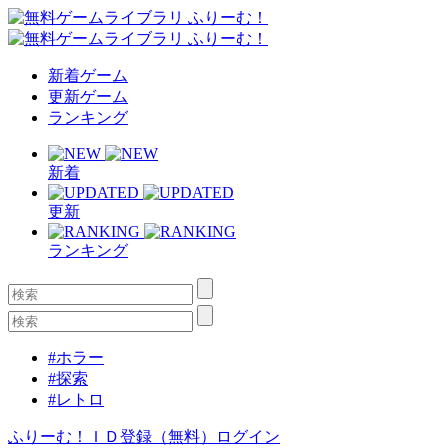
新着ゲーム
更新ゲーム
ランキング
新着
更新
ランキング
#ホラー
#探索
#レトロ
ふりーむ！ＩＤ登録（無料）
ログイン