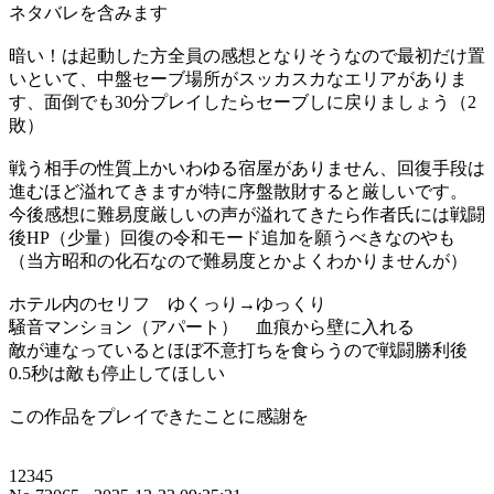
ネタバレを含みます
暗い！は起動した方全員の感想となりそうなので最初だけ置
いといて、中盤セーブ場所がスッカスカなエリアがありま
す、面倒でも30分プレイしたらセーブしに戻りましょう（2
敗）
戦う相手の性質上かいわゆる宿屋がありません、回復手段は
進むほど溢れてきますが特に序盤散財すると厳しいです。
今後感想に難易度厳しいの声が溢れてきたら作者氏には戦闘
後HP（少量）回復の令和モード追加を願うべきなのやも
（当方昭和の化石なので難易度とかよくわかりませんが）
ホテル内のセリフ ゆくっり→ゆっくり
騒音マンション（アパート） 血痕から壁に入れる
敵が連なっているとほぼ不意打ちを食らうので戦闘勝利後
0.5秒は敵も停止してほしい
この作品をプレイできたことに感謝を
12345