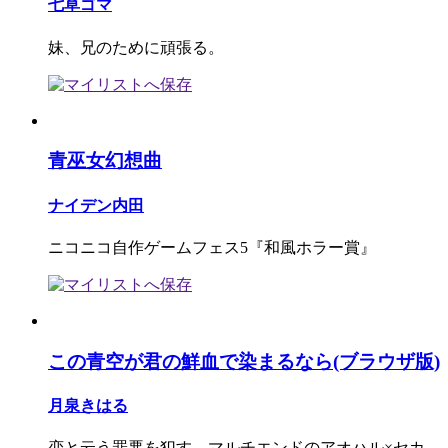
七草ゴマ
妹、兄のために頑張る。
青巫女幻想曲
ナイデン内田
ニコニコ自作ゲームフェス5『和風ホラー賞』
この青空が君の鮮血で染まるなら(ブラウザ版)
月泉きはる
恋と云う罪悪を犯す。マルチエンドのアオハル×セカ