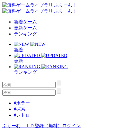
新着ゲーム
更新ゲーム
ランキング
新着
更新
ランキング
#ホラー
#探索
#レトロ
ふりーむ！ＩＤ登録（無料）
ログイン