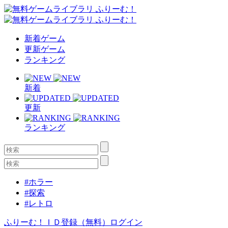
新着ゲーム
更新ゲーム
ランキング
新着
更新
ランキング
#ホラー
#探索
#レトロ
ふりーむ！ＩＤ登録（無料）
ログイン