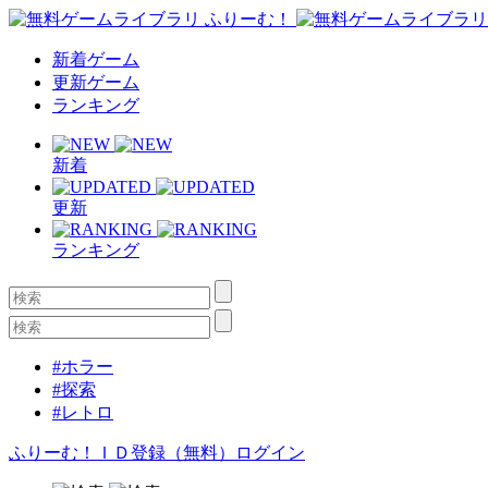
新着ゲーム
更新ゲーム
ランキング
新着
更新
ランキング
#ホラー
#探索
#レトロ
ふりーむ！ＩＤ登録（無料）
ログイン