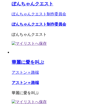
ぽんちゃんクエスト
ぽんちゃんクエスト制作委員会
ぽんちゃんクエスト制作委員会
ぽんちゃんクエスト
華麗に愛を叫ぶ
アストン＝路端
アストン＝路端
華麗に愛を叫ぶ