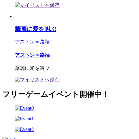
華麗に愛を叫ぶ
アストン＝路端
アストン＝路端
華麗に愛を叫ぶ
フリーゲームイベント開催中！