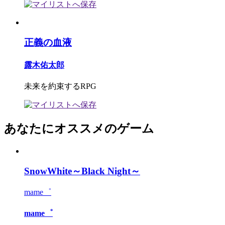
正義の血液
露木佑太郎
未来を約束するRPG
あなたにオススメのゲーム
SnowWhite～Black Night～
mame゜
mame゜