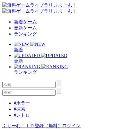
新着ゲーム
更新ゲーム
ランキング
新着
更新
ランキング
#ホラー
#探索
#レトロ
ふりーむ！ＩＤ登録（無料）
ログイン