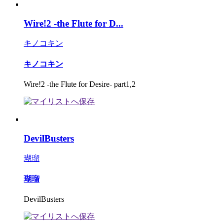
Wire!2 -the Flute for D...
キノコキン
キノコキン
Wire!2 -the Flute for Desire- part1,2
DevilBusters
瑚瑠
瑚瑠
DevilBusters