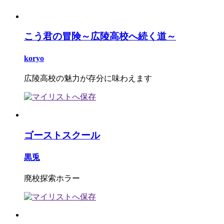
こう君の冒険～広陵高校へ続く道～
koryo
広陵高校の魅力が存分に味わえます
ゴーストスクール
黒兎
廃校探索ホラー