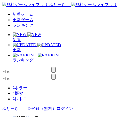
新着ゲーム
更新ゲーム
ランキング
新着
更新
ランキング
#ホラー
#探索
#レトロ
ふりーむ！ＩＤ登録（無料）
ログイン