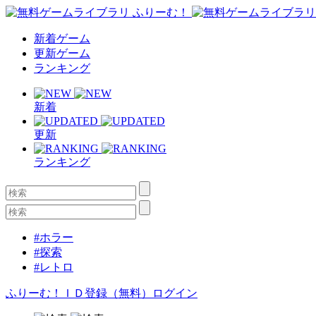
新着ゲーム
更新ゲーム
ランキング
新着
更新
ランキング
#ホラー
#探索
#レトロ
ふりーむ！ＩＤ登録（無料）
ログイン