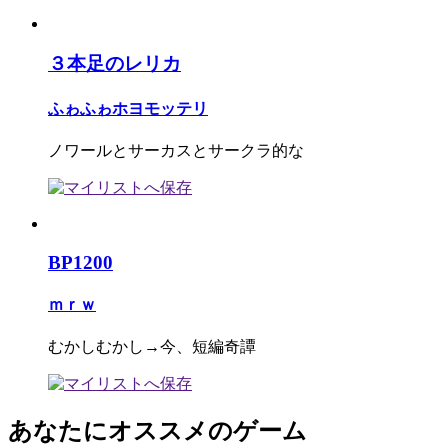
３本足のレリカ
ふゎふゎホヨモッテリ
ノワールとサーカスとサークラ的な
BP1200
ｍｒｗ
むかしむかし→今、短編奇譚
あなたにオススメのゲーム