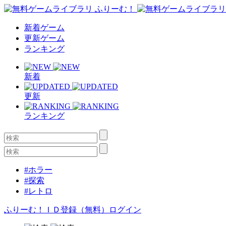
新着ゲーム
更新ゲーム
ランキング
新着
更新
ランキング
#ホラー
#探索
#レトロ
ふりーむ！ＩＤ登録（無料）
ログイン