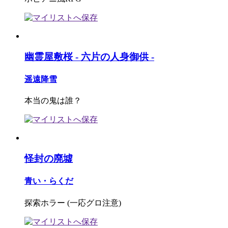
幽霊屋敷桜 - 六片の人身御供 -
遥遠降雪
本当の鬼は誰？
怪封の廃墟
青い・らくだ
探索ホラー (一応グロ注意)