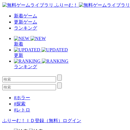
新着ゲーム
更新ゲーム
ランキング
新着
更新
ランキング
#ホラー
#探索
#レトロ
ふりーむ！ＩＤ登録（無料）
ログイン