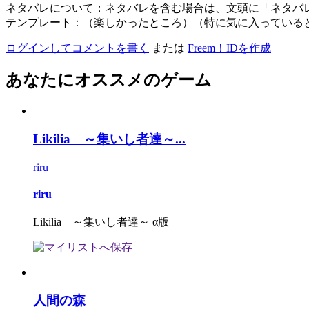
ネタバレについて：ネタバレを含む場合は、文頭に「ネタバ
テンプレート：（楽しかったところ）（特に気に入っている
ログインしてコメントを書く
または
Freem！IDを作成
あなたにオススメのゲーム
Likilia ～集いし者達～...
riru
riru
Likilia ～集いし者達～ α版
人間の森