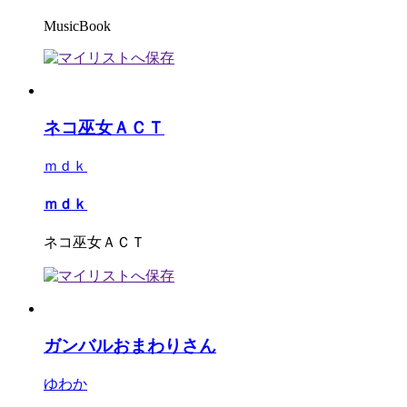
MusicBook
ネコ巫女ＡＣＴ
ｍｄｋ
ｍｄｋ
ネコ巫女ＡＣＴ
ガンバルおまわりさん
ゆわか