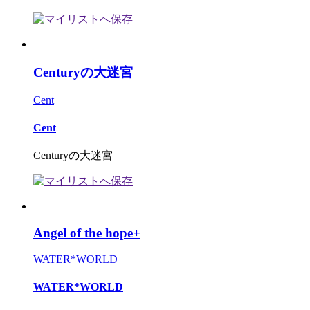
Centuryの大迷宮
Cent
Cent
Centuryの大迷宮
Angel of the hope+
WATER*WORLD
WATER*WORLD