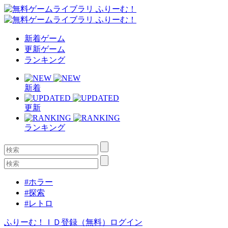
新着ゲーム
更新ゲーム
ランキング
新着
更新
ランキング
#ホラー
#探索
#レトロ
ふりーむ！ＩＤ登録（無料）
ログイン