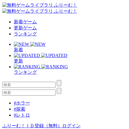
新着ゲーム
更新ゲーム
ランキング
新着
更新
ランキング
#ホラー
#探索
#レトロ
ふりーむ！ＩＤ登録（無料）
ログイン