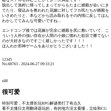
脱出して漁村に帰ってしまってからもたまに婿殿が会いにき
てたり、寝込みを教われた花嫁に対してフカ民たちが婿殿を
いさめたりと、本などから読み取れるその内情に反してほん
わかしててみんな可愛いですね…
エンドコンプ後では花嫁が完全に婿殿を尻に敷いていて、こ
ういう人外の強い存在が人間の小娘に惚れた欲目で勝てない
のが大好きなのですごく嬉しかったです！！！
ほんわか邪神ゲームをありがとうございました！！
12345
No.68763 - 2024-06-27 09:33:21
zilll
很可爱
特别可爱，不太擅长玩RPG解谜类打了有点久
看不太懂日文用翻译器玩的，有的地方没太看懂，立绘和CG