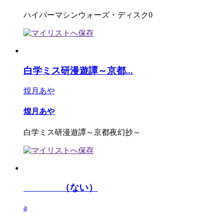
ハイパーマシンウォーズ・ディスク0
白学ミス研漫遊譚～京都...
煌月あや
煌月あや
白学ミス研漫遊譚～京都夜幻抄～
（ない）
a