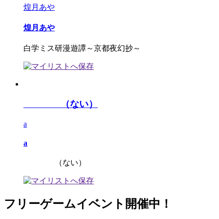
煌月あや
煌月あや
白学ミス研漫遊譚～京都夜幻抄～
（ない）
a
a
（ない）
フリーゲームイベント開催中！