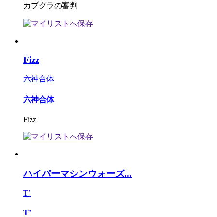
カプグラの審判
Fizz
六神合体
六神合体
Fizz
ハイパーマシンウォーズ...
T’
T’