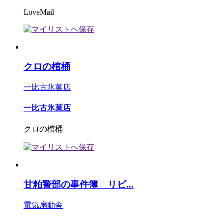
LoveMail
クロの棺桶
一比古氷菓店
一比古氷菓店
クロの棺桶
甘粕警部の事件簿 リビ...
電気扇動舎