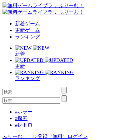
新着ゲーム
更新ゲーム
ランキング
新着
更新
ランキング
#ホラー
#探索
#レトロ
ふりーむ！ＩＤ登録（無料）
ログイン