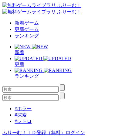
新着ゲーム
更新ゲーム
ランキング
新着
更新
ランキング
#ホラー
#探索
#レトロ
ふりーむ！ＩＤ登録（無料）
ログイン