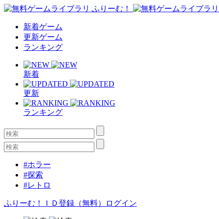
新着ゲーム
更新ゲーム
ランキング
新着
更新
ランキング
#ホラー
#探索
#レトロ
ふりーむ！ＩＤ登録（無料）
ログイン