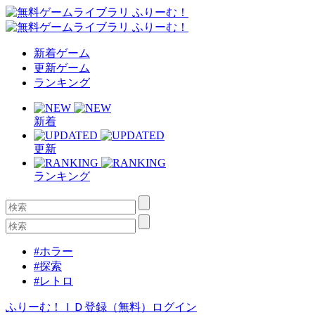
新着ゲーム
更新ゲーム
ランキング
新着
更新
ランキング
#ホラー
#探索
#レトロ
ふりーむ！ＩＤ登録（無料）
ログイン