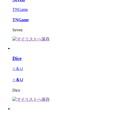
TNGame
TNGame
Seven
Dice
∩＆∪
∩＆∪
Dice