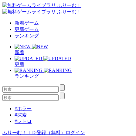
新着ゲーム
更新ゲーム
ランキング
新着
更新
ランキング
#ホラー
#探索
#レトロ
ふりーむ！ＩＤ登録（無料）
ログイン