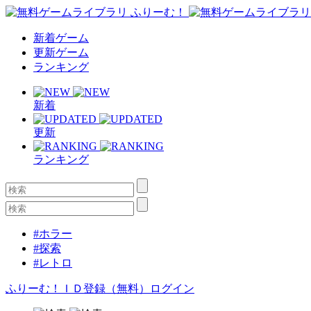
新着ゲーム
更新ゲーム
ランキング
新着
更新
ランキング
#ホラー
#探索
#レトロ
ふりーむ！ＩＤ登録（無料）
ログイン