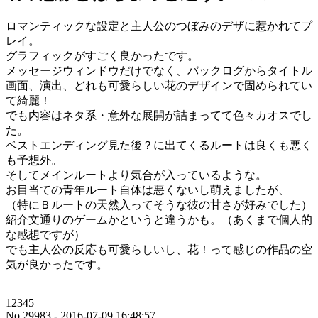
ロマンティックな設定と主人公のつぼみのデザに惹かれてプ
レイ。
グラフィックがすごく良かったです。
メッセージウィンドウだけでなく、バックログからタイトル
画面、演出、どれも可愛らしい花のデザインで固められてい
て綺麗！
でも内容はネタ系・意外な展開が詰まってて色々カオスでし
た。
ベストエンディング見た後？に出てくるルートは良くも悪く
も予想外。
そしてメインルートより気合が入っているような。
お目当ての青年ルート自体は悪くないし萌えましたが、
（特にＢルートの天然入ってそうな彼の甘さが好みでした）
紹介文通りのゲームかというと違うかも。（あくまで個人的
な感想ですが）
でも主人公の反応も可愛らしいし、花！って感じの作品の空
気が良かったです。
12345
No.29983 - 2016-07-09 16:48:57