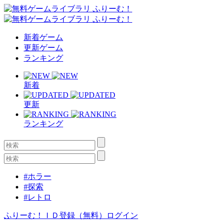
新着ゲーム
更新ゲーム
ランキング
新着
更新
ランキング
#ホラー
#探索
#レトロ
ふりーむ！ＩＤ登録（無料）
ログイン