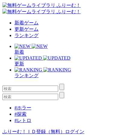
新着ゲーム
更新ゲーム
ランキング
新着
更新
ランキング
#ホラー
#探索
#レトロ
ふりーむ！ＩＤ登録（無料）
ログイン