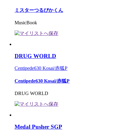
ミスターつるぴかくん
MusicBook
DRUG WORLD
Centipede630 Kosai/赤狐P
Centipede630 Kosai/赤狐P
DRUG WORLD
Medal Pusher SGP