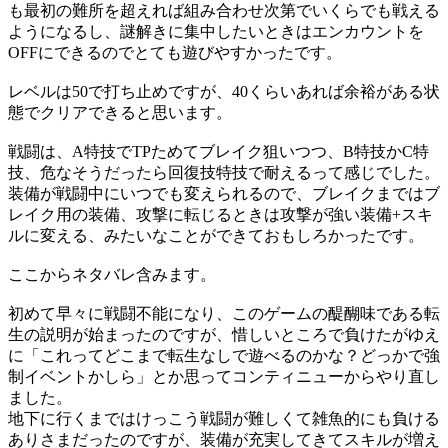
も最初の難所を超えれば組み合わせ次第でいくらでも戦える
ようになるし、謎解きに集中したいときはエンカウントを
OFFにできるのでとても遊びやすかったです。
レベルは50で打ち止めですが、40くらいあれば余裕がある状
態でクリアできると思います。
戦闘は、A特技でTPためてブレイク狙いつつ、B特技かC特
技、危なそうだったら回復技特技で耐えるって感じでした。
装備が戦闘中にいつでも変えられるので、ブレイクまではブ
レイク用の装備、攻撃に転じるときは攻撃が強い装備+スキ
ルに変える、みたいなことができておもしろかったです。
ここからネタバレ含みます。
初めて早々に戦闘不能になり、このゲームの醍醐味である転
生の説明が始まったのですが、惜しいところで負けたがゆえ
に「これってどこまで転生なしで遊べるのかな？どっかで強
制イベントかしら」とか思ってコンティニューからやり直し
ました。
地下に行くまではけっこう戦闘が難しくて雑魚的にも負ける
ありさまだったのですが、装備が充実してきてスキルが増え