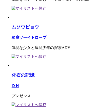
ムソウビョウ
箱庭ゾーイトロープ
気弱な少女と病弱少年の探索ADV
化石の記憶
ＤＮ
プレゼンス