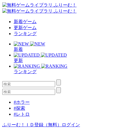
新着ゲーム
更新ゲーム
ランキング
新着
更新
ランキング
#ホラー
#探索
#レトロ
ふりーむ！ＩＤ登録（無料）
ログイン