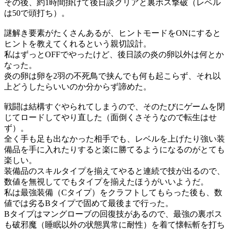
その後、約1時間掛けて後日談クリアと裏ボス撃破（レベル
は50で頭打ち）。
謎解き要素がたくさんあるが、ヒントモードをONにすると
ヒントを教えてくれるという親切設計。
私はずっとOFFでやったけど、後日談の炎の卵以外は何とか
なった。
炎の卵は卵を2羽の不死鳥で挟んでも何も起こらず、それ以
上どうしたらいいのか分からず諦めた。
戦闘は結構すぐやられてしまうので、そのたびにゲームを閉
じてロードしてやり直した（面倒くさそうなので転生はせ
ず）。
全く手も足も出なかった相手でも、レベルを上げたり強い装
備品を手に入れたりすると楽に勝てるようになるのがとても
楽しい。
装備品のスキルタイプを揃えてやると連続で技が出るので、
数値を無視してでもタイプを揃えたほうがいいようだ。
私は最強装備（Cタイプ）をクラフトしてもらった後も、数
値では劣るBタイプで固めて最後まで行った。
Bタイプはマングローブの回復技があるので、最強の裏ボス
も破邪魔（睡眠以外の状態異常に耐性）を着て懐転斬を打ち