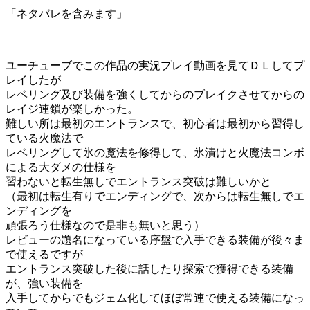
「ネタバレを含みます」
ユーチューブでこの作品の実況プレイ動画を見てＤＬしてプ
レイしたが
レベリング及び装備を強くしてからのブレイクさせてからの
レイジ連鎖が楽しかった。
難しい所は最初のエントランスで、初心者は最初から習得し
ている火魔法で
レベリングして氷の魔法を修得して、氷漬けと火魔法コンボ
による大ダメの仕様を
習わないと転生無しでエントランス突破は難しいかと
（最初は転生有りでエンディングで、次からは転生無しでエ
ンディングを
頑張ろう仕様なので是非も無いと思う）
レビューの題名になっている序盤で入手できる装備が後々ま
で使えるですが
エントランス突破した後に話したり探索で獲得できる装備
が、強い装備を
入手してからでもジェム化してほぼ常連で使える装備になっ