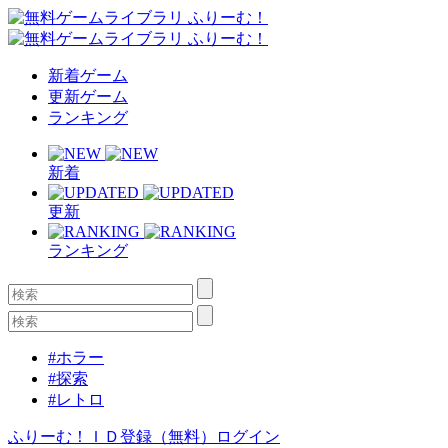
新着ゲーム
更新ゲーム
ランキング
新着
更新
ランキング
#ホラー
#探索
#レトロ
ふりーむ！ＩＤ登録（無料）
ログイン