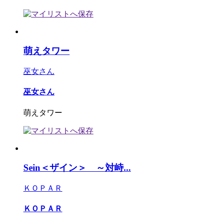
萌えタワー
巫女さん
巫女さん
萌えタワー
Sein＜ザイン＞ ～対峙...
ＫＯＰＡＲ
ＫＯＰＡＲ