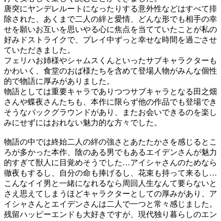
唐突にヤンデレルートになったりする意外性などはすべて排
除された、あくまで二人の絆と愛情、どんな形でも相手の幸
せを願いお互いを思いやる心に焦点を当てていたことが私の
好みドストライクで、プレイ中ずっと幸せな時間を過ごさせ
ていただきました。
フェリハお姉様やシャムスくんといったサブキャラクターも
かわいく、食堂のおば様たちを含めて登場人物がみんな個性
的で物語に厚みがありました。
物語としては重要キャラでありつつサブキャラとなる田之畑
さんや蝶夜さんたちも、本作に限らず他の作品でも登場でき
そうなバックグラウンドがあり、またお会いできるのを楽し
みにせずにはおれない魅力的な方々でした。
物語の中では終始二人の絆の強さとあたたかさを感じるとこ
ろが多かった本作、陰のある男でもあるエイデンさんが魅力
的すぎて獣人に目覚めそうでした…アイシャさんのためなら
徹夜もするし、自分の命も捧げるし、花束も持って来るし…
こんなイイ男と一緒になれるなら周回人生なんて要らないと
さえ思えてしまうほどキャラクターとしての厚みがあり、ア
イシャさんとエイデンさんは二人で一つと常々感じました。
残留ハッピーエンドも大好きですが、現代独り暮らしのエン