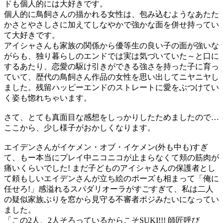
ドも個人的には大好きです。
個人的に鳥飼さんの描かれる女性は、包み込むようなあたた
かさとやさしさに加えてしなやかで強かな面を併せ持ってい
て大好きです。
アイシャさんも家族の関係から優等生の良い子の面が強いな
がらも、独り暮らしのエンドでは実は気づいていた～と口に
するあたり、恋愛の駆け引きができる強さを持った子に育っ
ていて、歴代の鳥飼さん作品の女性を思い出してニヤニヤし
ました。残留ハッピーエンドのストレートに愛をぶつけてい
く姿も惚れちゃいます。
さて、とても真面目な感想をしっかりしたためましたので…
ここから、少し様子がおかしくなります。
エイデンさんがイケメン・オブ・イケメン(外も中も)すぎ
て、もー本当にプレイ中ニコニコが止まらなくて頬の筋肉が
痛いくらいでした! まだ子どものアイシャさんの保護者とし
て頼もしいエイデンさんが立ち絵のポーズも相まって「俺に
任せろ!」感溢れるスパダリオーラがすごすぎて、私は二人
の疑似家族ぶりを窓から見守る不審者ポジみたいになってい
ました。
「この2人、2人そろっているからこそSUKI!!! 師匠呼び