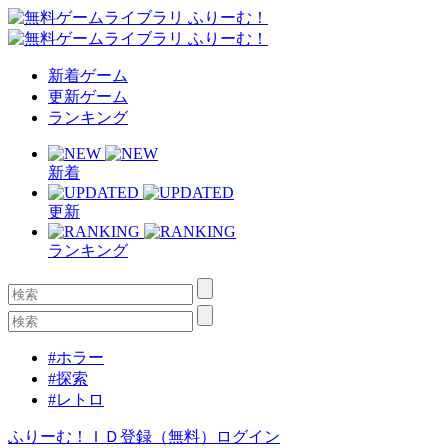
新着ゲーム
更新ゲーム
ランキング
新着
更新
ランキング
#ホラー
#探索
#レトロ
ふりーむ！ＩＤ登録（無料）
ログイン