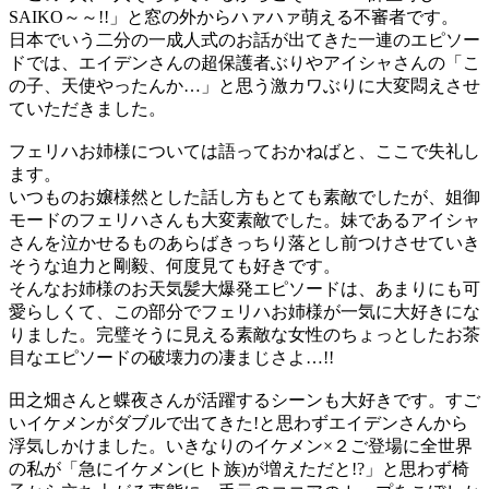
SAIKO～～!!」と窓の外からハァハァ萌える不審者です。
日本でいう二分の一成人式のお話が出てきた一連のエピソー
ドでは、エイデンさんの超保護者ぶりやアイシャさんの「こ
の子、天使やったんか…」と思う激カワぶりに大変悶えさせ
ていただきました。
フェリハお姉様については語っておかねばと、ここで失礼し
ます。
いつものお嬢様然とした話し方もとても素敵でしたが、姐御
モードのフェリハさんも大変素敵でした。妹であるアイシャ
さんを泣かせるものあらばきっちり落とし前つけさせていき
そうな迫力と剛毅、何度見ても好きです。
そんなお姉様のお天気髪大爆発エピソードは、あまりにも可
愛らしくて、この部分でフェリハお姉様が一気に大好きにな
りました。完璧そうに見える素敵な女性のちょっとしたお茶
目なエピソードの破壊力の凄まじさよ…!!
田之畑さんと蝶夜さんが活躍するシーンも大好きです。すご
いイケメンがダブルで出てきた!と思わずエイデンさんから
浮気しかけました。いきなりのイケメン×２ご登場に全世界
の私が「急にイケメン(ヒト族)が増えただと!?」と思わず椅