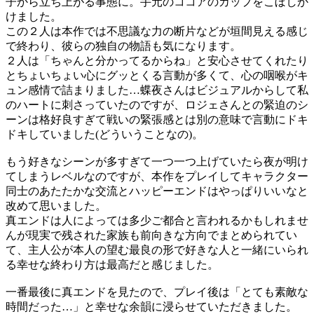
子から立ち上がる事態に。手元のココアのカップをこぼしか
けました。
この２人は本作では不思議な力の断片などが垣間見える感じ
で終わり、彼らの独自の物語も気になります。
２人は「ちゃんと分かってるからね」と安心させてくれたり
とちょいちょい心にグッとくる言動が多くて、心の咽喉がキ
ュン感情で詰まりました…蝶夜さんはビジュアルからして私
のハートに刺さっていたのですが、ロジェさんとの緊迫のシ
ーンは格好良すぎて戦いの緊張感とは別の意味で言動にドキ
ドキしていました(どういうことなの)。
もう好きなシーンが多すぎて一つ一つ上げていたら夜が明け
てしまうレベルなのですが、本作をプレイしてキャラクター
同士のあたたかな交流とハッピーエンドはやっぱりいいなと
改めて思いました。
真エンドは人によっては多少ご都合と言われるかもしれませ
んが現実で残された家族も前向きな方向でまとめられてい
て、主人公が本人の望む最良の形で好きな人と一緒にいられ
る幸せな終わり方は最高だと感じました。
一番最後に真エンドを見たので、プレイ後は「とても素敵な
時間だった…」と幸せな余韻に浸らせていただきました。