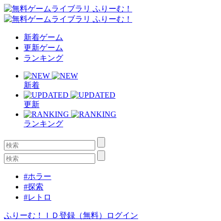
新着ゲーム
更新ゲーム
ランキング
新着
更新
ランキング
#ホラー
#探索
#レトロ
ふりーむ！ＩＤ登録（無料）
ログイン