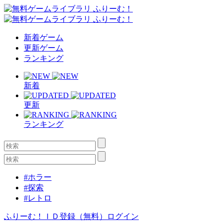
新着ゲーム
更新ゲーム
ランキング
新着
更新
ランキング
#ホラー
#探索
#レトロ
ふりーむ！ＩＤ登録（無料）
ログイン