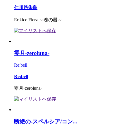
仁川路朱鳥
Erikice Fierz ～魂の器～
零月-zeroluna-
Re:bell
Re:bell
零月-zeroluna-
断絶の-スペルシア/コン...