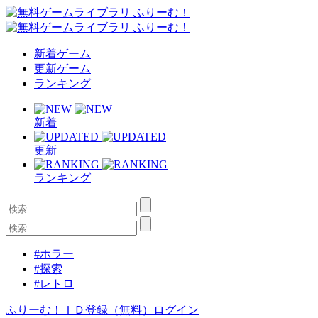
新着ゲーム
更新ゲーム
ランキング
新着
更新
ランキング
#ホラー
#探索
#レトロ
ふりーむ！ＩＤ登録（無料）
ログイン