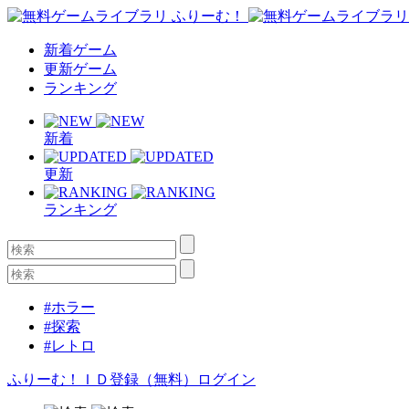
新着ゲーム
更新ゲーム
ランキング
新着
更新
ランキング
#ホラー
#探索
#レトロ
ふりーむ！ＩＤ登録（無料）
ログイン