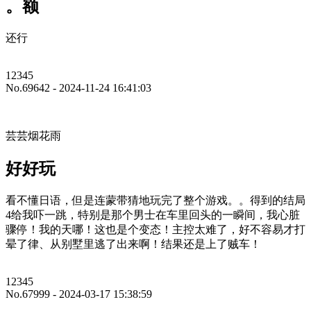
。额
还行
12345
No.69642 - 2024-11-24 16:41:03
芸芸烟花雨
好好玩
看不懂日语，但是连蒙带猜地玩完了整个游戏。。得到的结局
4给我吓一跳，特别是那个男士在车里回头的一瞬间，我心脏
骤停！我的天哪！这也是个变态！主控太难了，好不容易才打
晕了律、从别墅里逃了出来啊！结果还是上了贼车！
12345
No.67999 - 2024-03-17 15:38:59