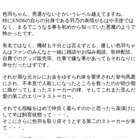
色羽ちゃん、男運がないとかいうレベル越えてますね。
特にEND6の自らの分身である羽乃の表情がもはや天使では
なく、まるでこうなる事を初めから知っていた悪魔のようで
怖かったです。
有名ではなく、機材も十分とは言えずとも、優しい色羽ちゃ
んはファンのみんなと一緒に雑談やお悩み相談、歌枠配信、
自費でのグッズ販売等、仕事で嫌な事があってもそれなりに
幸せだったはずです。
それが屑な元カレにお金をゆすられ体を要求された挙句馬鹿
にされ、不本意で人殺しになったところを救ったのが幼少期
に曲がってしまったストーカーの律、そしてこれまた歪んだ
愛の第二のエリートストーカー。
それでも指輪をはめて仲良く暮らすのかと思ったら薬漬けに
して半ば飼育状態って・・・。
そこにさらに色羽を取り戻そうとする第二のストーカーが来
て・・・。