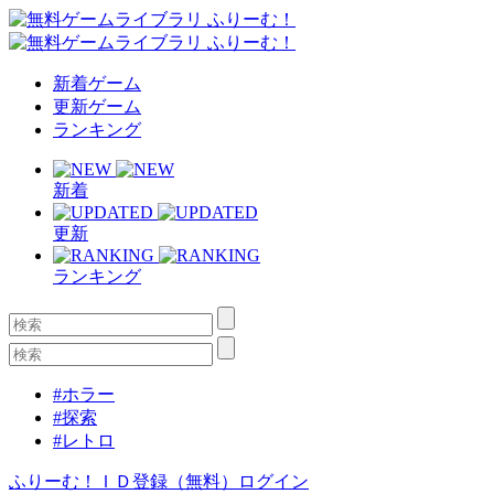
新着ゲーム
更新ゲーム
ランキング
新着
更新
ランキング
#ホラー
#探索
#レトロ
ふりーむ！ＩＤ登録（無料）
ログイン