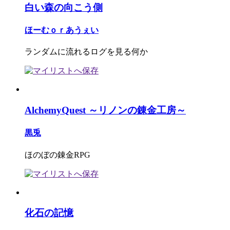
白い森の向こう側
ほーむｏｒあうぇい
ランダムに流れるログを見る何か
AlchemyQuest ～リノンの錬金工房～
黒兎
ほのぼの錬金RPG
化石の記憶