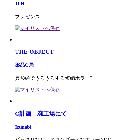
ＤＮ
プレゼンス
THE OBJECT
薬品C局
異形頭でうろうろする短編ホラー?
C計画 廃工場にて
Izunabi
ビックリなし、スタンダードなホラーADV