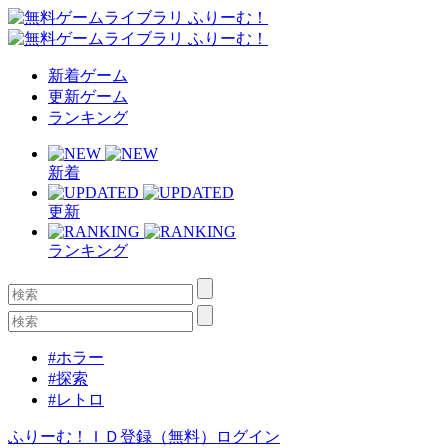
新着ゲーム
更新ゲーム
ランキング
新着
更新
ランキング
#ホラー
#探索
#レトロ
ふりーむ！ＩＤ登録（無料）
ログイン