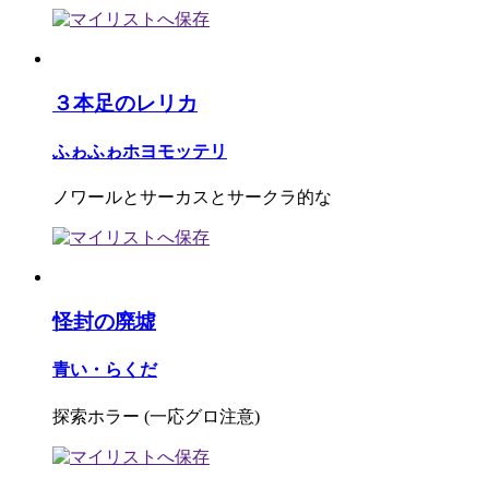
３本足のレリカ
ふゎふゎホヨモッテリ
ノワールとサーカスとサークラ的な
怪封の廃墟
青い・らくだ
探索ホラー (一応グロ注意)