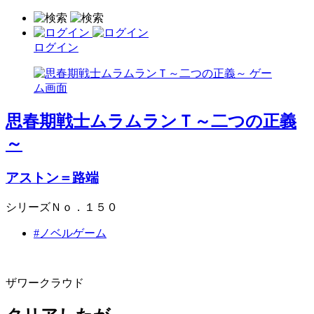
ログイン
思春期戦士ムラムランＴ～二つの正義
～
アストン＝路端
シリーズＮｏ．１５０
#ノベルゲーム
ザワークラウド