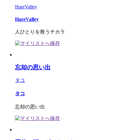
HareValley
HareValley
人ひとりを救うチカラ
忘却の思い出
タコ
タコ
忘却の思い出