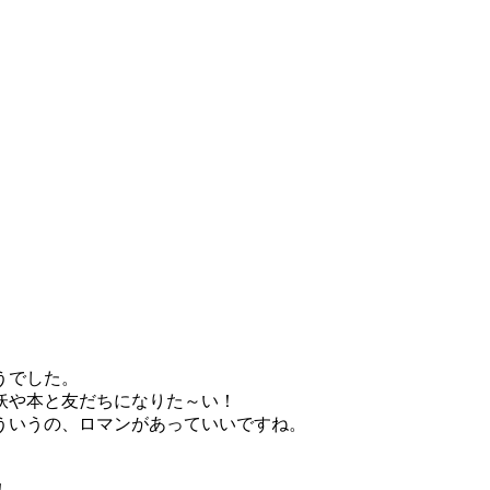
うでした。
妖や本と友だちになりた～い！
ういうの、ロマンがあっていいですね。
！