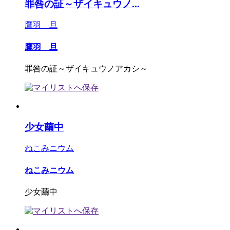
罪咎の証～ザイキュウノ...
鷹羽 旦
鷹羽 旦
罪咎の証～ザイキュウノアカシ～
少女繭中
ねこみニウム
ねこみニウム
少女繭中