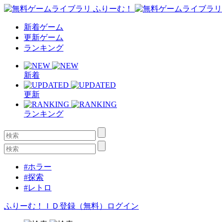
新着ゲーム
更新ゲーム
ランキング
新着
更新
ランキング
#ホラー
#探索
#レトロ
ふりーむ！ＩＤ登録（無料）
ログイン