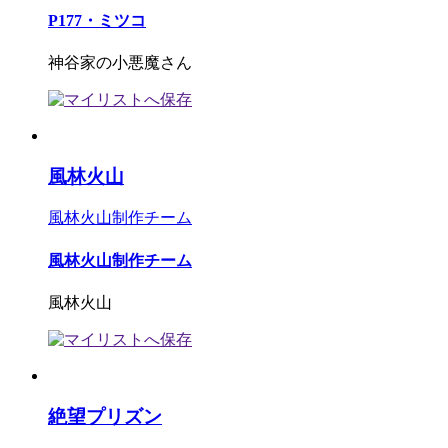
P177・ミツコ
神谷家の小悪魔さん
風林火山
風林火山制作チーム
風林火山制作チーム
風林火山
絶望プリズン