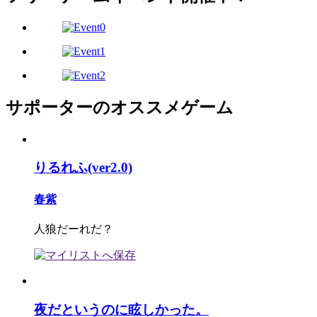
サポーターのオススメゲーム
りるれふ(ver2.0)
春紫
人狼だーれだ？
夜だというのに眩しかった。