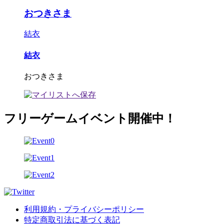
おつきさま
結衣
結衣
おつきさま
フリーゲームイベント開催中！
利用規約・プライバシーポリシー
特定商取引法に基づく表記