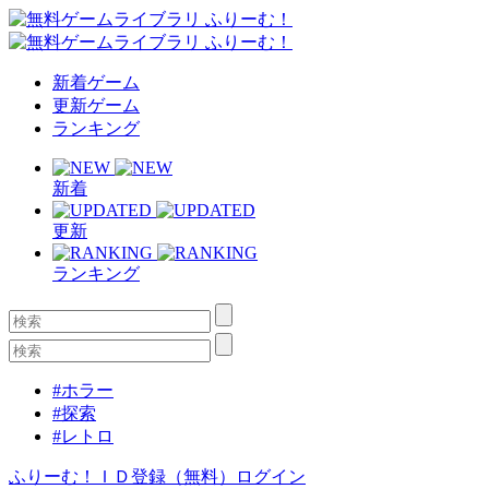
新着ゲーム
更新ゲーム
ランキング
新着
更新
ランキング
#ホラー
#探索
#レトロ
ふりーむ！ＩＤ登録（無料）
ログイン