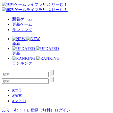
新着ゲーム
更新ゲーム
ランキング
新着
更新
ランキング
#ホラー
#探索
#レトロ
ふりーむ！ＩＤ登録（無料）
ログイン