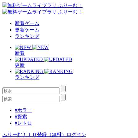
新着ゲーム
更新ゲーム
ランキング
新着
更新
ランキング
#ホラー
#探索
#レトロ
ふりーむ！ＩＤ登録（無料）
ログイン