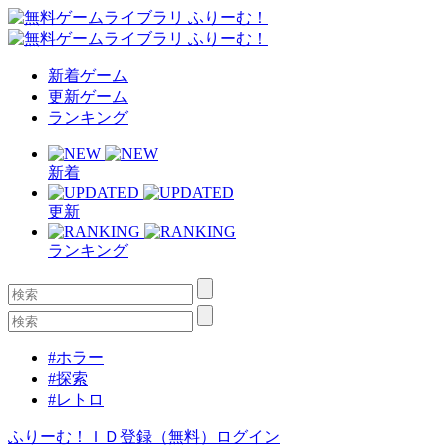
新着ゲーム
更新ゲーム
ランキング
新着
更新
ランキング
#ホラー
#探索
#レトロ
ふりーむ！ＩＤ登録（無料）
ログイン