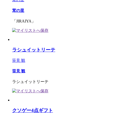
茸の里
「JIRAIYA」
ラシュイットリーテ
笹見 観
笹見 観
ラシュイットリーテ
クソゲー4点ギフト