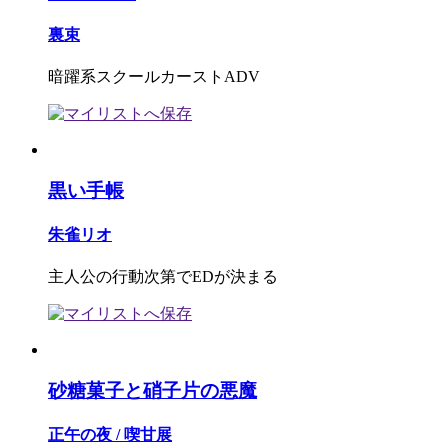
裏束
暗躍系スクールカーストADV
黒い手帳
朱雀リオ
主人公の行動次第でEDが決まる
砂糖菓子と硝子片の悪魔
正午の夜 / 喫甘展