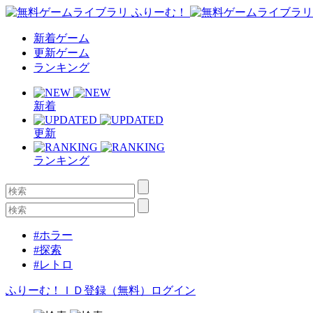
新着ゲーム
更新ゲーム
ランキング
新着
更新
ランキング
#ホラー
#探索
#レトロ
ふりーむ！ＩＤ登録（無料）
ログイン