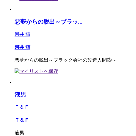
悪夢からの脱出～ブラッ...
河井 猫
河井 猫
悪夢からの脱出～ブラック会社の改造人間③～
液男
Ｔ＆Ｆ
Ｔ＆Ｆ
液男