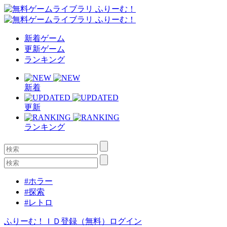
新着ゲーム
更新ゲーム
ランキング
新着
更新
ランキング
#ホラー
#探索
#レトロ
ふりーむ！ＩＤ登録（無料）
ログイン