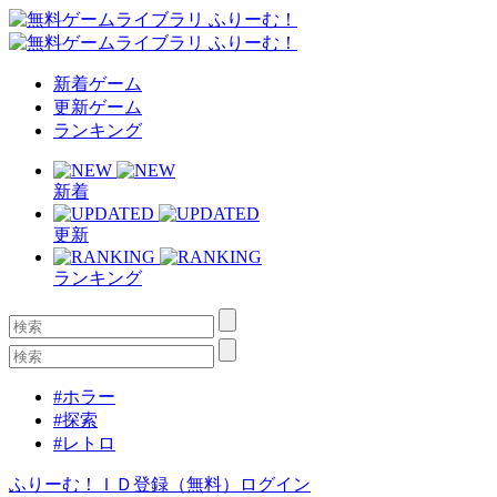
新着ゲーム
更新ゲーム
ランキング
新着
更新
ランキング
#ホラー
#探索
#レトロ
ふりーむ！ＩＤ登録（無料）
ログイン