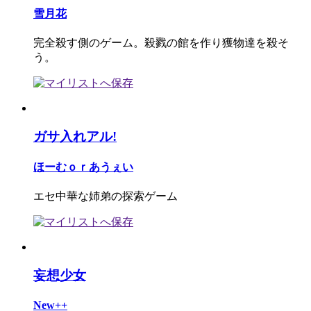
雪月花
完全殺す側のゲーム。殺戮の館を作り獲物達を殺そ
う。
ガサ入れアル!
ほーむｏｒあうぇい
エセ中華な姉弟の探索ゲーム
妄想少女
New++