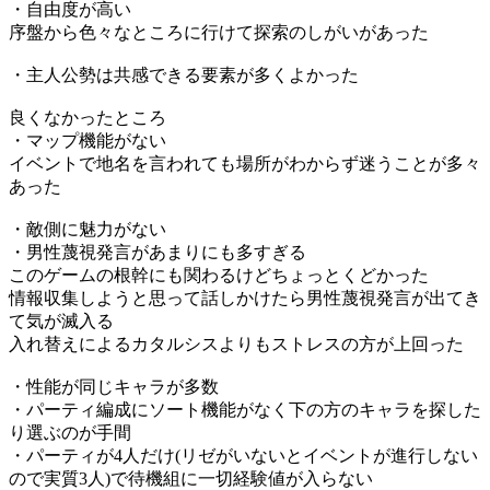
・自由度が高い
序盤から色々なところに行けて探索のしがいがあった
・主人公勢は共感できる要素が多くよかった
良くなかったところ
・マップ機能がない
イベントで地名を言われても場所がわからず迷うことが多々
あった
・敵側に魅力がない
・男性蔑視発言があまりにも多すぎる
このゲームの根幹にも関わるけどちょっとくどかった
情報収集しようと思って話しかけたら男性蔑視発言が出てき
て気が滅入る
入れ替えによるカタルシスよりもストレスの方が上回った
・性能が同じキャラが多数
・パーティ編成にソート機能がなく下の方のキャラを探した
り選ぶのが手間
・パーティが4人だけ(リゼがいないとイベントが進行しない
ので実質3人)で待機組に一切経験値が入らない