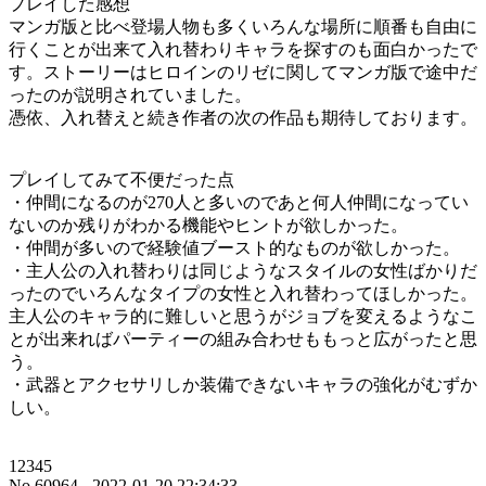
プレイした感想
マンガ版と比べ登場人物も多くいろんな場所に順番も自由に
行くことが出来て入れ替わりキャラを探すのも面白かったで
す。ストーリーはヒロインのリゼに関してマンガ版で途中だ
ったのが説明されていました。
憑依、入れ替えと続き作者の次の作品も期待しております。
プレイしてみて不便だった点
・仲間になるのが270人と多いのであと何人仲間になってい
ないのか残りがわかる機能やヒントが欲しかった。
・仲間が多いので経験値ブースト的なものが欲しかった。
・主人公の入れ替わりは同じようなスタイルの女性ばかりだ
ったのでいろんなタイプの女性と入れ替わってほしかった。
主人公のキャラ的に難しいと思うがジョブを変えるようなこ
とが出来ればパーティーの組み合わせももっと広がったと思
う。
・武器とアクセサリしか装備できないキャラの強化がむずか
しい。
12345
No.60964 - 2022-01-20 22:34:33