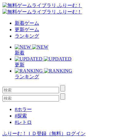
新着ゲーム
更新ゲーム
ランキング
新着
更新
ランキング
#ホラー
#探索
#レトロ
ふりーむ！ＩＤ登録（無料）
ログイン