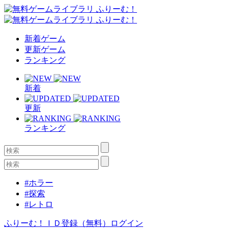
新着ゲーム
更新ゲーム
ランキング
新着
更新
ランキング
#ホラー
#探索
#レトロ
ふりーむ！ＩＤ登録（無料）
ログイン