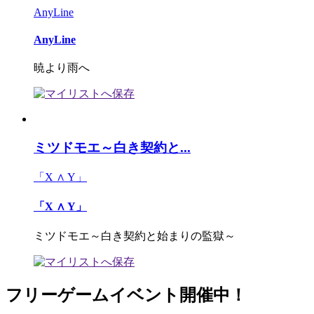
AnyLine
AnyLine
暁より雨へ
ミツドモエ～白き契約と...
「X ∧ Y」
「X ∧ Y」
ミツドモエ～白き契約と始まりの監獄～
フリーゲームイベント開催中！