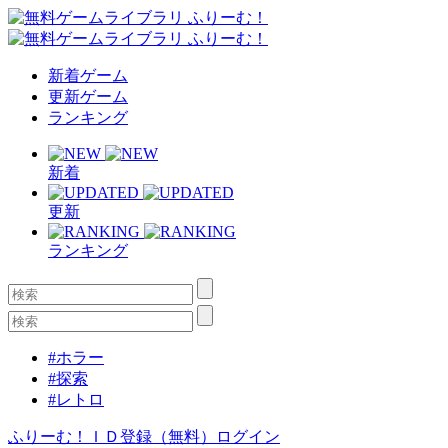
新着ゲーム
更新ゲーム
ランキング
新着
更新
ランキング
#ホラー
#探索
#レトロ
ふりーむ！ＩＤ登録（無料）
ログイン