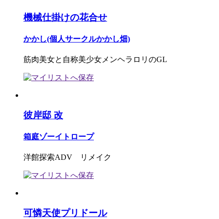
機械仕掛けの花合せ
かかし(個人サークルかかし畑)
筋肉美女と自称美少女メンヘラロリのGL
彼岸邸 改
箱庭ゾーイトロープ
洋館探索ADV リメイク
可憐天使プリドール